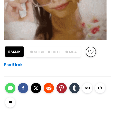
BAŞLIK
● SD GIF
● HD GIF
● MP4
EsatUrak