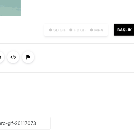
BAŞLIK
● SD GIF
● HD GIF
● MP4