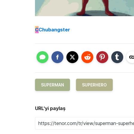
C
Chubangster
SUPERMAN
SUPERHERO
URL'yi paylaş