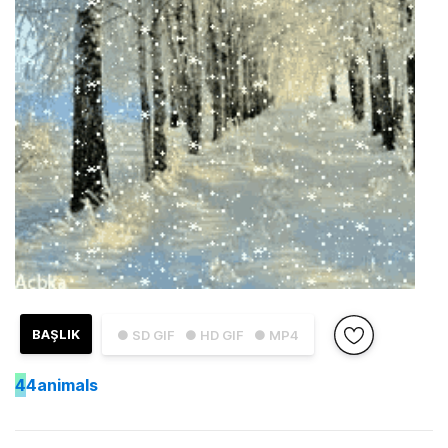
BAŞLIK
● SD GIF
● HD GIF
● MP4
4
4animals