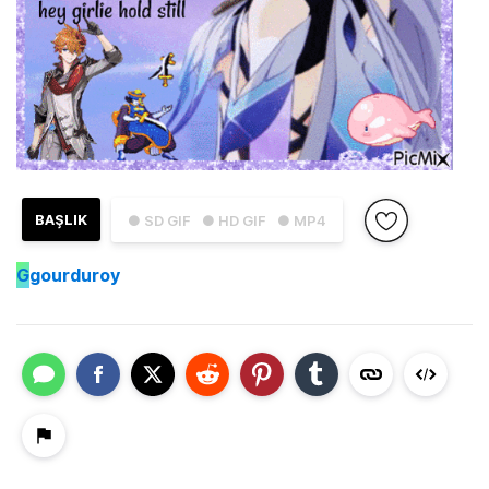
BAŞLIK
● SD GIF
● HD GIF
● MP4
G
gourduroy