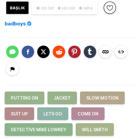
BAŞLIK
● SD GIF
● HD GIF
● MP4
badboys
PUTTING ON
JACKET
SLOW MOTION
SUIT UP
LETS GO
COME ON
DETECTIVE MIKE LOWREY
WILL SMITH