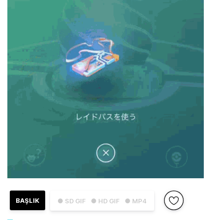
BAŞLIK
● SD GIF
● HD GIF
● MP4