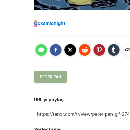
C
cxsmicnight
PETER PAN
URL'yi paylaş
Yerleştirme