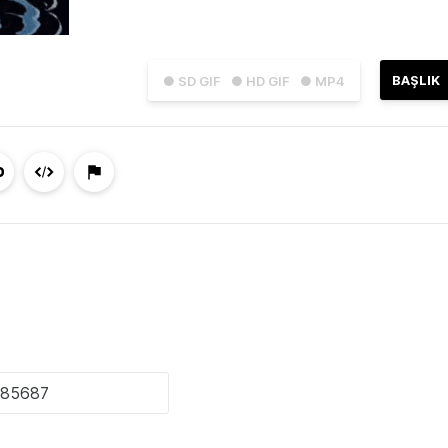
BAŞLIK
● SD GIF
● HD GIF
● MP4