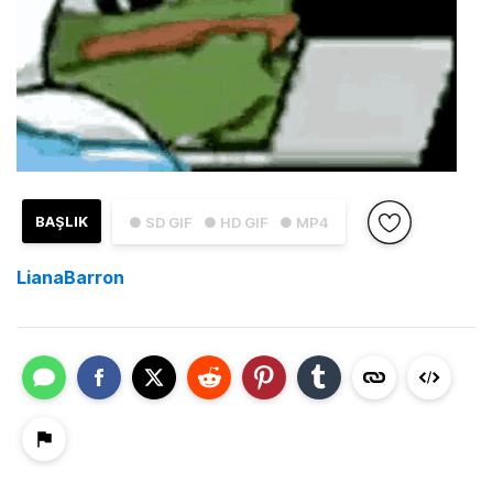
BAŞLIK
● SD GIF
● HD GIF
● MP4
LianaBarron