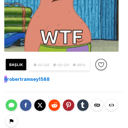
BAŞLIK
● SD GIF
● HD GIF
● MP4
R
robertramsey1588