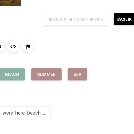
BAŞLIK
● SD GIF
● HD GIF
● MP4
BEACH
SUMMER
SEA