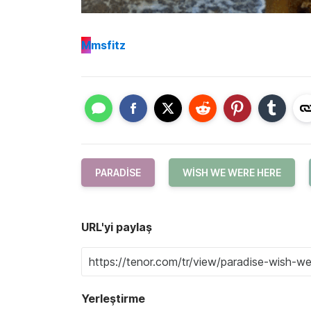
M
msfitz
PARADISE
WISH WE WERE HERE
URL'yi paylaş
Yerleştirme