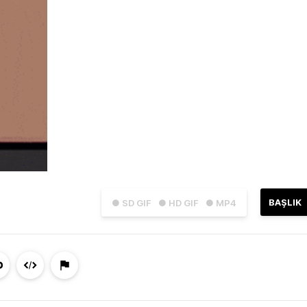
BAŞLIK
● SD GIF
● HD GIF
● MP4