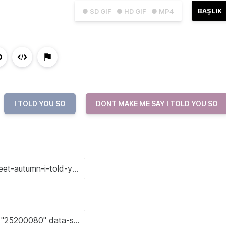
BAŞLIK
● SD GIF
● HD GIF
● MP4
I TOLD YOU SO
DONT MAKE ME SAY I TOLD YOU SO