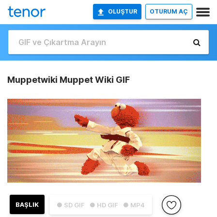
OLUŞTUR
OTURUM AÇ
Muppetwiki Muppet Wiki GIF
BAŞLIK
● SD GIF
● HD GIF
● MP4