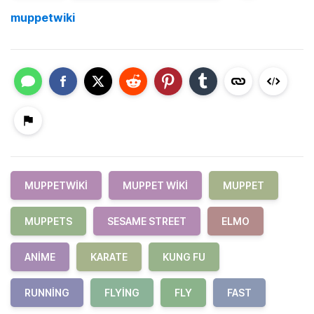
muppetwiki
MUPPETWIKI
MUPPET WIKI
MUPPET
MUPPETS
SESAME STREET
ELMO
ANIME
KARATE
KUNG FU
RUNNING
FLYING
FLY
FAST