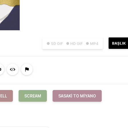
BAŞLIK
● SD GIF
● HD GIF
● MP4
ELL
SCREAM
SASAKI TO MIYANO