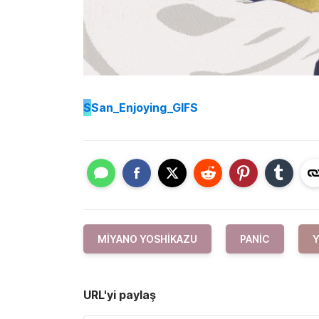
S
San_Enjoying_GIFS
MIYANO YOSHIKAZU
PANIC
Y
URL'yi paylaş