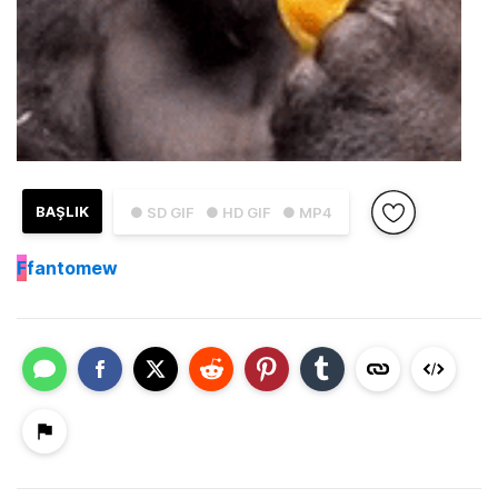
BAŞLIK
● SD GIF
● HD GIF
● MP4
F
fantomew