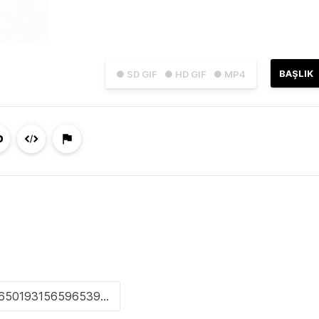
BAŞLIK
● SD GIF
● HD GIF
● MP4