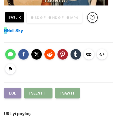
BAŞLIK
● SD GIF
● HD GIF
● MP4
N
NelliSky
LOL
I SEENT IT
I SAW IT
URL'yi paylaş