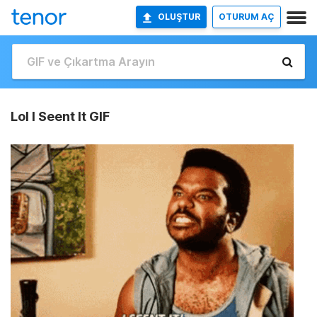
OLUŞTUR
OTURUM AÇ
Lol I Seent It GIF