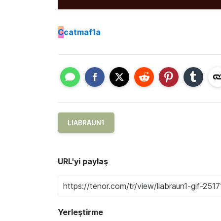
C
catmaf1a
LIABRAUN1
URL'yi paylaş
Yerleştirme