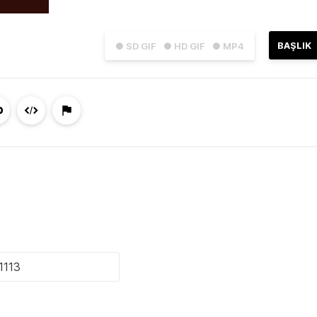
BAŞLIK
● SD GIF
● HD GIF
● MP4