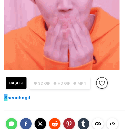
BAŞLIK
● SD GIF
● HD GIF
● MP4
S
seonhogif