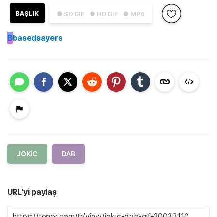
BAŞLIK
● SD GIF
● HD GIF
● MP4
B
basedsayers
JOKIC
DAB
URL'yi paylaş