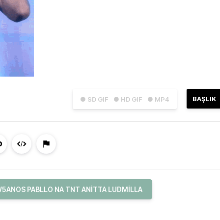
BAŞLIK
● SD GIF
● HD GIF
● MP4
5ANOS PABLLO NA TNT ANITTA LUDMILLA