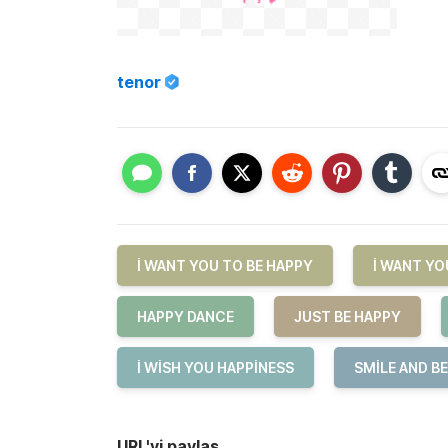
tenor
I WANT YOU TO BE HAPPY
I WANT YO
HAPPY DANCE
JUST BE HAPPY
I WISH YOU HAPPINESS
SMILE AND B
URL'yi paylaş