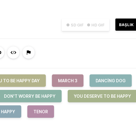
BAŞLIK
● SD GIF
● HD GIF
U TO BE HAPPY DAY
MARCH 3
DANCING DOG
DON'T WORRY BE HAPPY
YOU DESERVE TO BE HAPPY
E HAPPY
TENOR