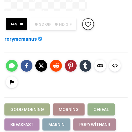
BAŞLIK
● SD GIF
● HD GIF
rorymcmanus
GOOD MORNING
MORNING
CEREAL
BREAKFAST
MARNIN
RORYWITHANR