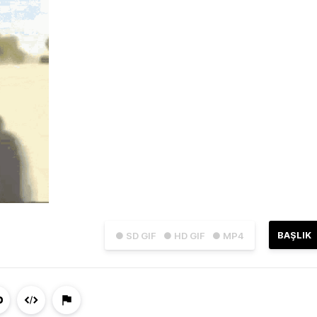
BAŞLIK
● SD GIF
● HD GIF
● MP4