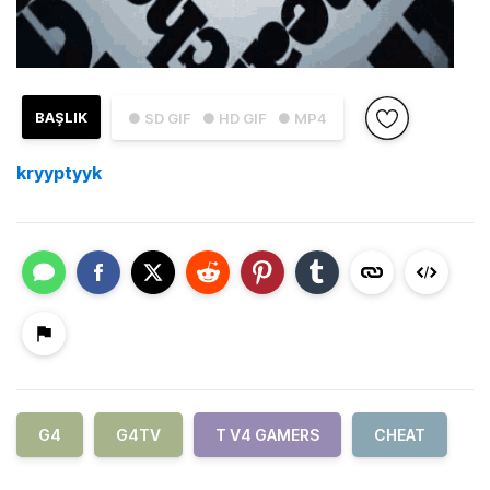
BAŞLIK
● SD GIF
● HD GIF
● MP4
kryyptyyk
G4
G4TV
T V4 GAMERS
CHEAT