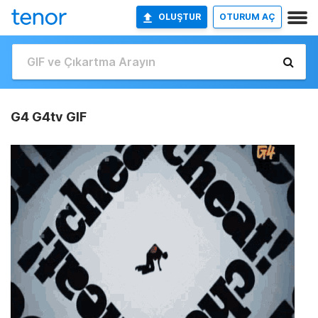
OLUŞTUR
OTURUM AÇ
G4 G4tv GIF