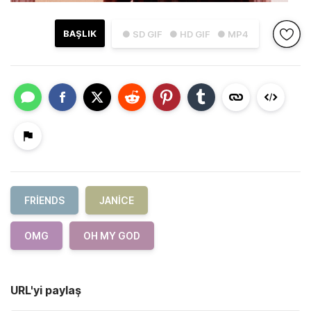
BAŞLIK
● SD GIF
● HD GIF
● MP4
FRIENDS
JANICE
OMG
OH MY GOD
URL'yi paylaş