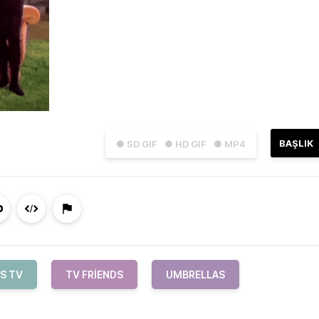
BAŞLIK
● SD GIF
● HD GIF
● MP4
S TV
TV FRIENDS
UMBRELLAS