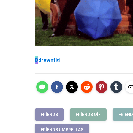
D
drewnfld
FRIENDS
FRIENDS GIF
FRIEND
FRIENDS UMBRELLAS