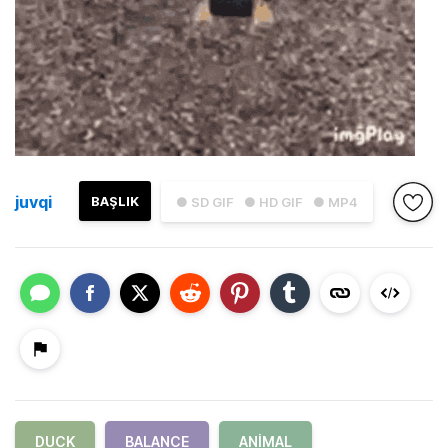
juvqi
BAŞLIK
● SD GIF
● HD GIF
● MP4
DUCK
BALANCE
ANIMAL