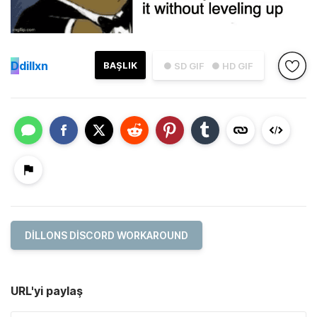
D
dillxn
BAŞLIK
● SD GIF
● HD GIF
DILLONS DISCORD WORKAROUND
URL'yi paylaş