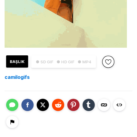
BAŞLIK
● SD GIF
● HD GIF
● MP4
camilogifs