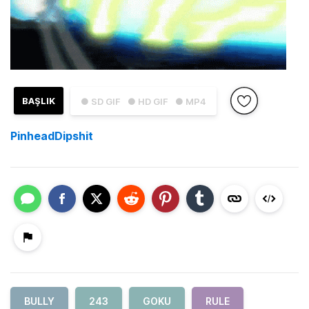
BAŞLIK
● SD GIF
● HD GIF
● MP4
PinheadDipshit
BULLY
243
GOKU
RULE