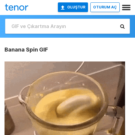
OLUŞTUR
OTURUM AÇ
Banana Spin GIF