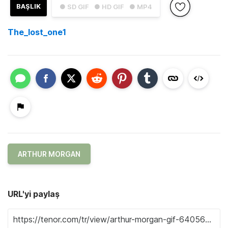
BAŞLIK
● SD GIF
● HD GIF
● MP4
The_lost_one1
ARTHUR MORGAN
URL'yi paylaş