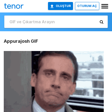
OLUŞTUR
OTURUM AÇ
Appurajosh GIF