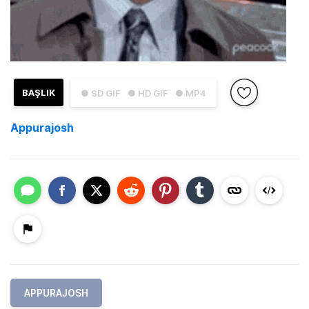
BAŞLIK
● SD GIF
● HD GIF
● MP4
Appurajosh
APPURAJOSH