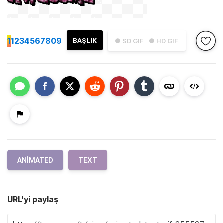
1
1234567809
BAŞLIK
● SD GIF
● HD GIF
ANIMATED
TEXT
URL'yi paylaş