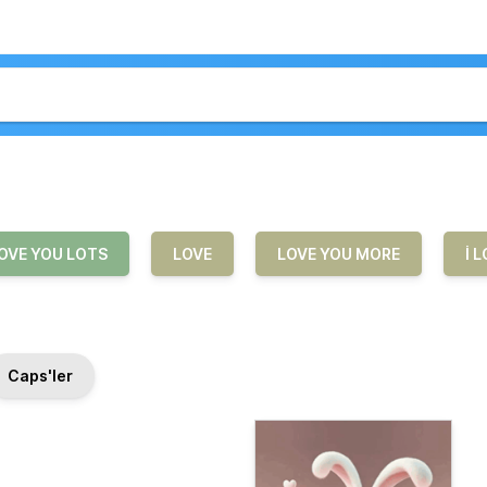
OVE YOU LOTS
LOVE
LOVE YOU MORE
I 
Caps'ler