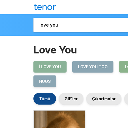
Love You
I LOVE YOU
LOVE YOU TOO
L
HUGS
Tümü
GIF'ler
Çıkartmalar