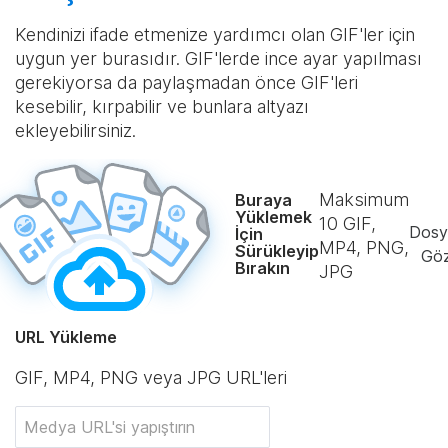
Kendinizi ifade etmenize yardımcı olan GIF'ler için
uygun yer burasıdır. GIF'lerde ince ayar yapılması
gerekiyorsa da paylaşmadan önce GIF'leri
kesebilir, kırpabilir ve bunlara altyazı
ekleyebilirsiniz.
Maksimum
Buraya
Yüklemek
10
GIF,
Dosy
İçin
MP4, PNG,
Sürükleyip
Göz
Bırakın
JPG
URL Yükleme
GIF, MP4, PNG veya JPG URL'leri