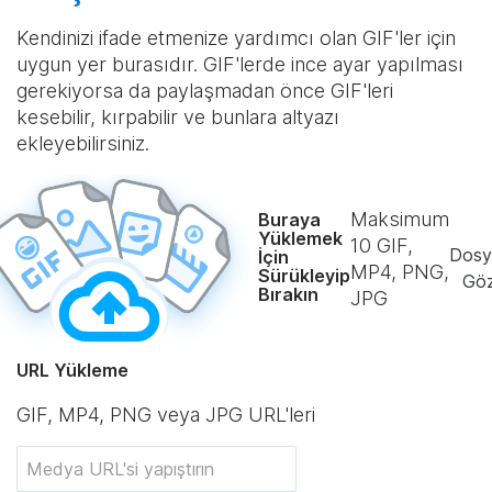
Kendinizi ifade etmenize yardımcı olan GIF'ler için
uygun yer burasıdır. GIF'lerde ince ayar yapılması
gerekiyorsa da paylaşmadan önce GIF'leri
kesebilir, kırpabilir ve bunlara altyazı
ekleyebilirsiniz.
Maksimum
Buraya
Yüklemek
10
GIF,
Dosy
İçin
MP4, PNG,
Sürükleyip
Göz
Bırakın
JPG
URL Yükleme
GIF, MP4, PNG veya JPG URL'leri