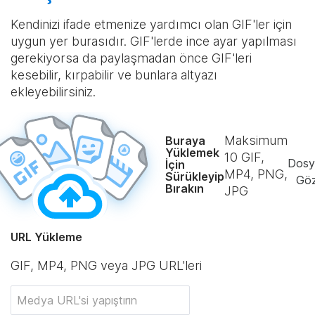
Kendinizi ifade etmenize yardımcı olan GIF'ler için
uygun yer burasıdır. GIF'lerde ince ayar yapılması
gerekiyorsa da paylaşmadan önce GIF'leri
kesebilir, kırpabilir ve bunlara altyazı
ekleyebilirsiniz.
Maksimum
Buraya
Yüklemek
10
GIF,
Dosy
İçin
MP4, PNG,
Sürükleyip
Göz
Bırakın
JPG
URL Yükleme
GIF, MP4, PNG veya JPG URL'leri