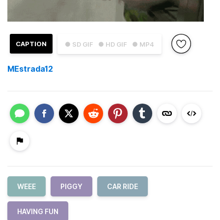
CAPTION
● SD GIF
● HD GIF
● MP4
MEstrada12
WEEE
PIGGY
CAR RIDE
HAVING FUN