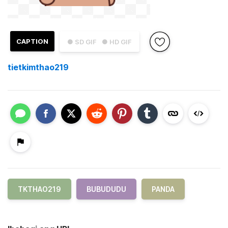
CAPTION
● SD GIF
● HD GIF
tietkimthao219
TKTHAO219
BUBUDUDU
PANDA