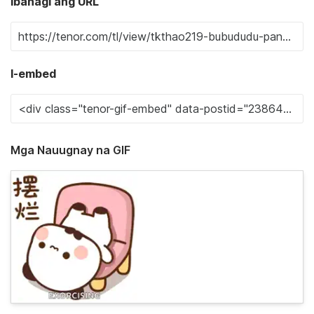
Ibahagi ang URL
I-embed
Mga Nauugnay na GIF