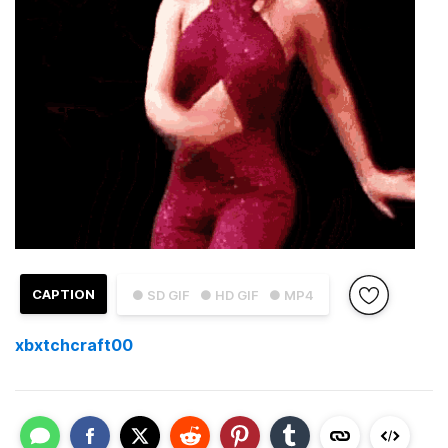
CAPTION
● SD GIF
● HD GIF
● MP4
xbxtchcraft00