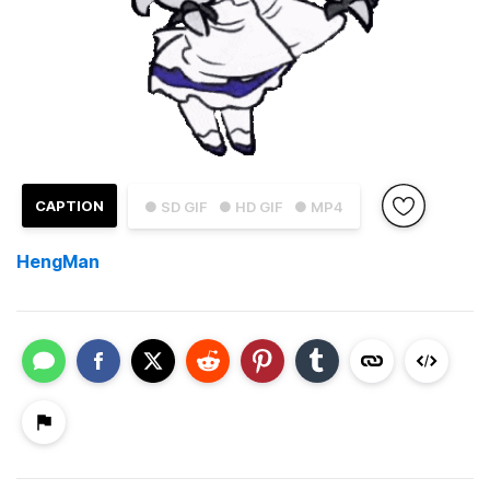
CAPTION
● SD GIF
● HD GIF
● MP4
HengMan