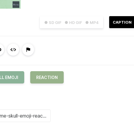
CAPTION
● SD GIF
● HD GIF
● MP4
LL EMOJI
REACTION