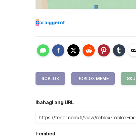
C
craiggerot
ROBLOX
ROBLOX MEME
SKU
Ibahagi ang URL
I-embed