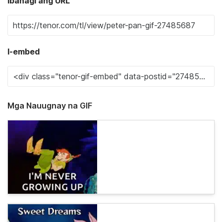
Ibahagi ang URL
I-embed
Mga Nauugnay na GIF