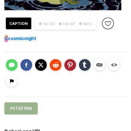
CAPTION
● SD GIF
● HD GIF
● MP4
C
cxsmicnight
PETER PAN