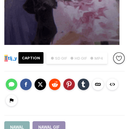
T
tlj_y
CAPTION
● SD GIF
● HD GIF
● MP4
NAWAL
NAWAL GIF