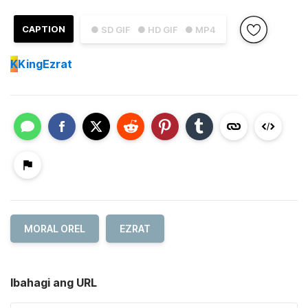
CAPTION
● SD GIF
● HD GIF
● MP4
K
KingEzrat
MORAL OREL
EZRAT
Ibahagi ang URL