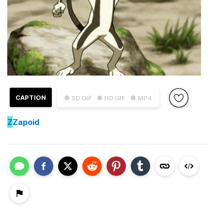
CAPTION
● SD GIF
● HD GIF
● MP4
Z
Zapoid