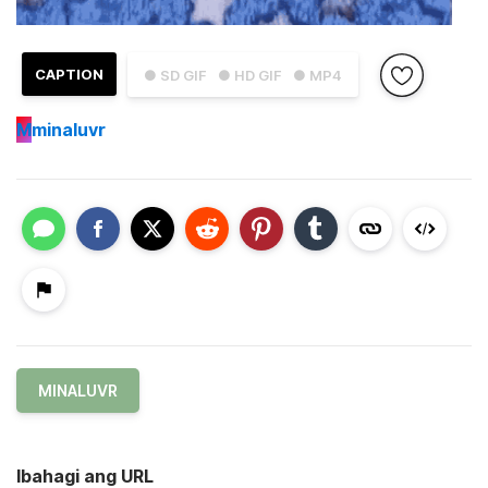
CAPTION
● SD GIF
● HD GIF
● MP4
M
minaluvr
MINALUVR
Ibahagi ang URL