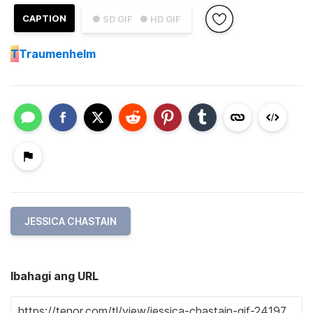
CAPTION
● SD GIF
● HD GIF
T
Traumenhelm
JESSICA CHASTAIN
Ibahagi ang URL